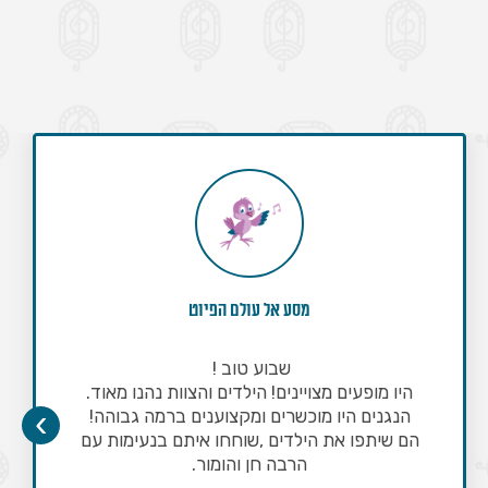
עץ ועצה טובה - יסודי - ממלכתי
וד.
השבוע ציינו יום מיוחד לכבוד האירוע הזמנו א
›
הה!
ינוש ויובל לחגוג איתנו במופע מוסיקלי מיו
ת עם
במהלך המופע "עץ ועצה טובה" יצאנו למסע מו
מרתק, של מנגינות ישנות וחדשות, שירי ילדים 
לכת, והכל תוך שילוב של מידע על המוזיקה הת