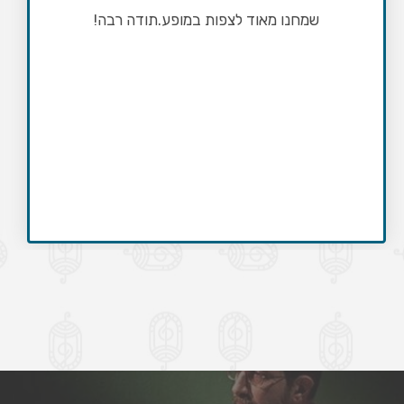
העתיקה וחיבור למקורות היהודיים.במהלך ה
התלמידים היו שותפים ופעילים, בשירת הד, ב
על הגוף, בשירה ובריקודים.המופע שילב ער
אנושיים עולמיים של אחריות, ערבות הדדית ו
גורל, בשילוב שיח רלוונטי על המצב הנוכחי 
בהתאמה לגיל התלמידים (בית ספר יסודי)ארז 
הנגנים היו קשובים לצרכים של התלמידים, 
מדוייקים ורגישים.
תודה רבה על חוויה איכותית ומשמעותית
ממליצה בחום, סיון אלעד גוטליב מנהלת בי
שיזף אור יהודה.