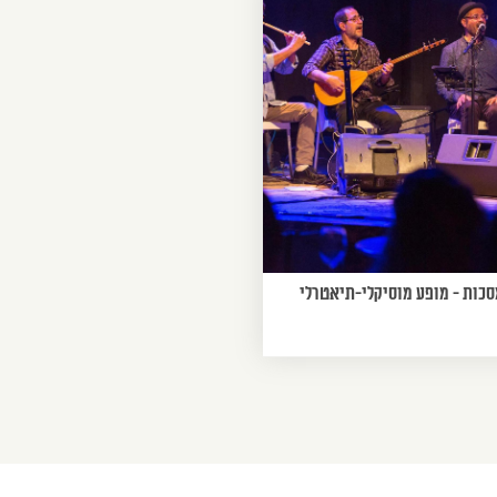
סכות - מופע מוסיקלי-תיאטרלי