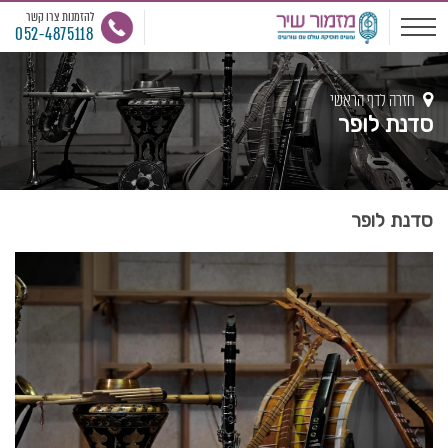
להזמנות צרו קשר
052-4875118
חזרה לדף הראשי
סדנת לופר
סדנת לופר